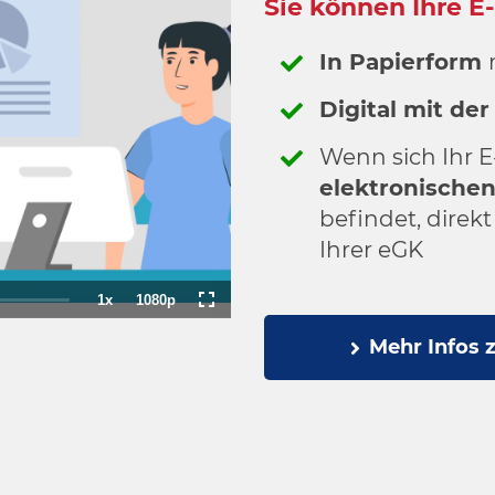
Sie können Ihre E
In Papierform
Digital mit de
Wenn sich Ihr E
elektronischen
befindet, direkt
Ihrer eGK
1x
1080p
Playback
Quality
Fullscreen
Rate
Mehr Infos 