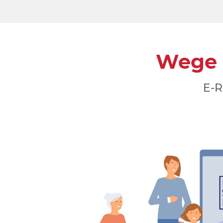
Wege 
E-R